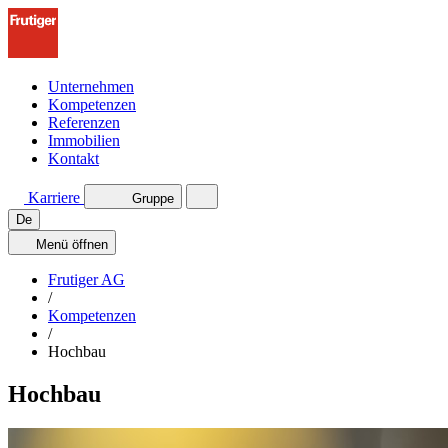
Unternehmen
Kompetenzen
Referenzen
Immobilien
Kontakt
Karriere
Gruppe
De
Menü
öffnen
Frutiger AG
/
Kompetenzen
/
Hochbau
Hochbau