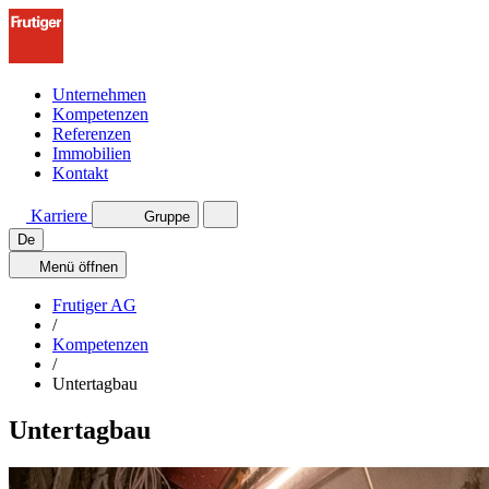
Unternehmen
Kompetenzen
Referenzen
Immobilien
Kontakt
Karriere
Gruppe
De
Menü
öffnen
Frutiger AG
/
Kompetenzen
/
Untertagbau
Untertagbau